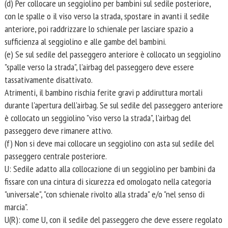
(d) Per collocare un seggiolino per bambini sul sedile posteriore,
con le spalle o il viso verso la strada, spostare in avanti il sedile
anteriore, poi raddrizzare lo schienale per lasciare spazio a
sufficienza al seggiolino e alle gambe del bambini.
(e) Se sul sedile del passeggero anteriore è collocato un seggiolino
"spalle verso la strada", l'airbag del passeggero deve essere
tassativamente disattivato.
Atrimenti, il bambino rischia ferite gravi p addiruttura mortali
durante l'apertura dell'airbag. Se sul sedile del passeggero anteriore
è collocato un seggiolino "viso verso la strada", l'airbag del
passeggero deve rimanere attivo.
(f) Non si deve mai collocare un seggiolino con asta sul sedile del
passeggero centrale posteriore.
U: Sedile adatto alla collocazione di un seggiolino per bambini da
fissare con una cintura di sicurezza ed omologato nella categoria
"universale", "con schienale rivolto alla strada" e/o "nel senso di
marcia".
U(R): come U, con il sedile del passeggero che deve essere regolato