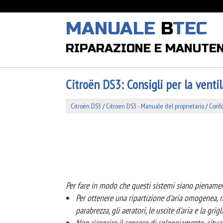
MANUALE
B
TEC
RIPARAZIONE E MANUTE
Citroën DS3: Consigli per la venti
Citroën DS3
/
Citroen DS3 - Manuale del proprietario
/
Confo
Per fare in modo che questi sistemi siano pienament
Per ottenere una ripartizione d'aria omogenea, no
parabrezza, gli aeratori, le uscite d'aria e la grig
Non ricoprire il sensore di soleggiamento, situat