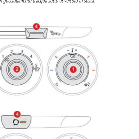
n gocciolamento d'acqua sotto al veicolo in sosta.