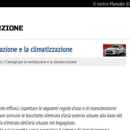
Il vostro Manuale d
NZIONE
lazione e la climatizzazione
rt
/ Consigli per la ventilazione e la climatizzazione
e efficaci, rispettare le seguenti regole d'uso e di manutenzione:
n ostruire le bocchette d'entrata d'aria esterna situate alla base del
lia d'entrata dell'aria situata nel bagagliaio.
o sul cruscotto, serve a regolare il sistema di climatizzazione