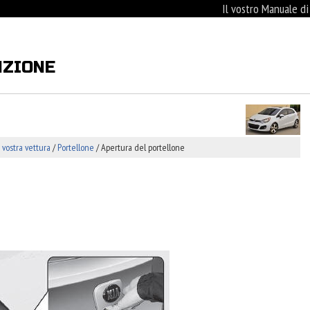
Il vostro Manuale d
NZIONE
 vostra vettura
/
Portellone
/ Apertura del portellone