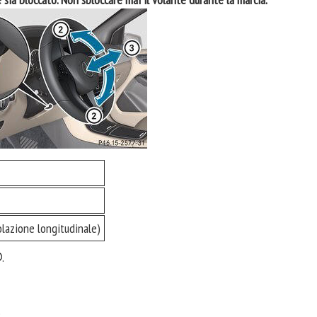
olazione longitudinale)
.
.