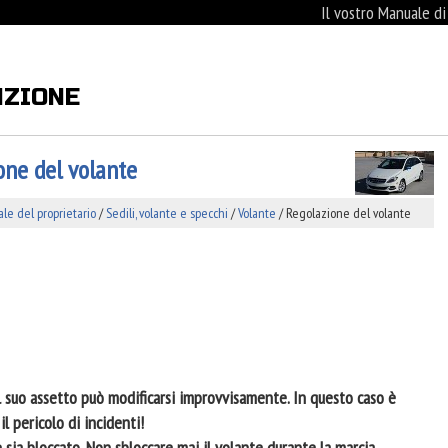
Il vostro Manuale d
NZIONE
one del volante
e del proprietario
/
Sedili, volante e specchi
/
Volante
/ Regolazione del volante
il suo assetto può modificarsi improvvisamente. In questo caso è
il pericolo di incidenti!
te sia bloccato. Non sbloccare mai il volante durante la marcia.