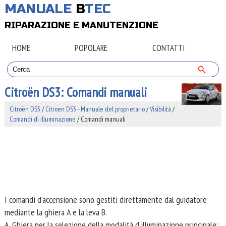
MANUALE
B
TEC
RIPARAZIONE E MANUTENZIONE
HOME
POPOLARE
CONTATTI
Citroën DS3: Comandi manuali
Citroën DS3
/
Citroen DS3 - Manuale del proprietario
/
Visibilità
/
Comandi di illuminazione
/ Comandi manuali
I comandi d'accensione sono gestiti direttamente dal guidatore
mediante la ghiera A e la leva B.
A. Ghiera per la selezione della modalità d'illuminazione principale: