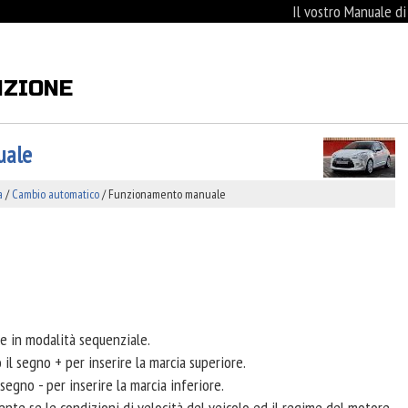
Il vostro Manuale d
NZIONE
uale
a
/
Cambio automatico
/ Funzionamento manuale
ce in modalità sequenziale.
il segno + per inserire la marcia superiore.
segno - per inserire la marcia inferiore.
mente se le condizioni di velocità del veicolo ed il regime del motore