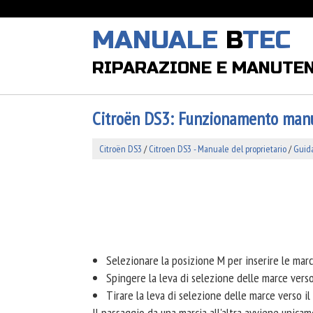
MANUALE
B
TEC
RIPARAZIONE E MANUTE
Citroën DS3: Funzionamento man
Citroën DS3
/
Citroen DS3 - Manuale del proprietario
/
Guid
Selezionare la posizione M per inserire le mar
Spingere la leva di selezione delle marce verso 
Tirare la leva di selezione delle marce verso il 
Il passaggio da una marcia all'altra avviene unica