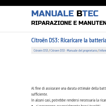
MANUALE
B
TEC
RIPARAZIONE E MANUTE
Citroën DS3: Ricaricare la batteri
Citroën DS3
/
Citroen DS3 - Manuale del proprietario
/
Infor
Al fine di assicurare una durata ottimale della bat
sufficiente.
In alcuni casi, potrebbe rendersi necessaria la ricar
si percorrono essenzialmente brevi tragitti,