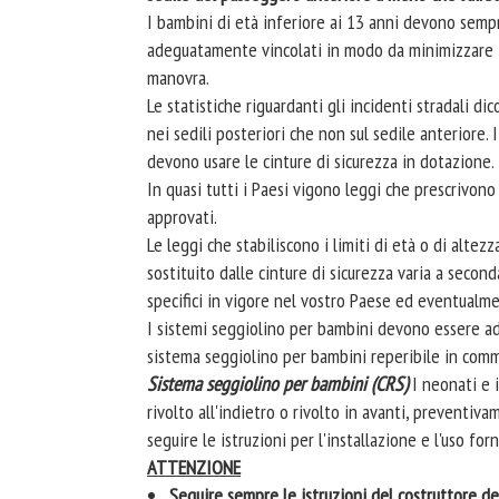
I bambini di età inferiore ai 13 anni devono semp
adeguatamente vincolati in modo da minimizzare il 
manovra.
Le statistiche riguardanti gli incidenti stradali 
nei sedili posteriori che non sul sedile anteriore
devono usare le cinture di sicurezza in dotazione.
In quasi tutti i Paesi vigono leggi che prescrivon
approvati.
Le leggi che stabiliscono i limiti di età o di altez
sostituito dalle cinture di sicurezza varia a seco
specifici in vigore nel vostro Paese ed eventualme
I sistemi seggiolino per bambini devono essere ad
sistema seggiolino per bambini reperibile in comm
Sistema seggiolino per bambini (CRS)
I neonati e 
rivolto all'indietro o rivolto in avanti, preventiv
seguire le istruzioni per l'installazione e l'uso fo
ATTENZIONE
Seguire sempre le istruzioni del costruttore d