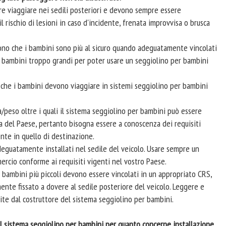
re viaggiare nei sedili posteriori e devono sempre essere
rischio di lesioni in caso d'incidente, frenata improvvisa o brusca
dicono che i bambini sono più al sicuro quando adeguatamente vincolati
. I bambini troppo grandi per poter usare un seggiolino per bambini
o che i bambini devono viaggiare in sistemi seggiolino per bambini
za/peso oltre i quali il sistema seggiolino per bambini può essere
nda del Paese, pertanto bisogna essere a conoscenza dei requisiti
nte in quello di destinazione.
eguatamente installati nel sedile del veicolo. Usare sempre un
ercio conforme ai requisiti vigenti nel vostro Paese.
i bambini più piccoli devono essere vincolati in un appropriato CRS,
amente fissato a dovere al sedile posteriore del veicolo. Leggere e
rnite dal costruttore del sistema seggiolino per bambini.
el sistema seggiolino per bambini per quanto concerne installazione