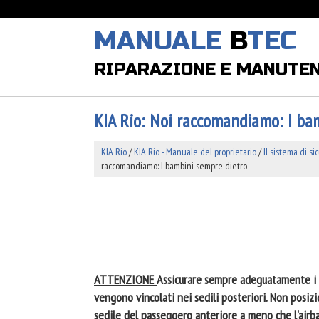
MANUALE
B
TEC
RIPARAZIONE E MANUTE
KIA Rio: Noi raccomandiamo: I ba
KIA Rio
/
KIA Rio - Manuale del proprietario
/
Il sistema di s
raccomandiamo: I bambini sempre dietro
ATTENZIONE
Assicurare sempre adeguatamente i ba
vengono vincolati nei sedili posteriori. Non posiz
sedile del passeggero anteriore a meno che l'airba