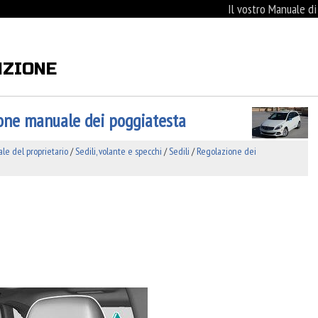
Il vostro Manuale d
NZIONE
one manuale dei poggiatesta
e del proprietario
/
Sedili, volante e specchi
/
Sedili
/
Regolazione dei