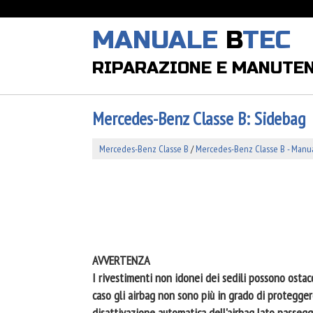
MANUALE
B
TEC
RIPARAZIONE E MANUTE
Mercedes-Benz Classe B: Sidebag
Mercedes-Benz Classe B
/
Mercedes-Benz Classe B - Manual
AVVERTENZA
I rivestimenti non idonei dei sedili possono ostacol
caso gli airbag non sono più in grado di protegger
disattivazione automatica dell'airbag lato passeg