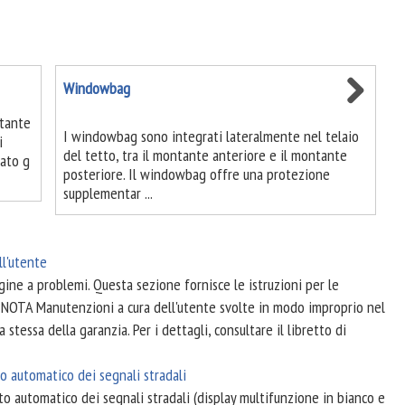
Windowbag
stante
I windowbag sono integrati lateralmente nel telaio
i
del tetto, tra il montante anteriore e il montante
lato g
posteriore. Il windowbag offre una protezione
supplementar ...
ll'utente
ine a problemi. Questa sezione fornisce le istruzioni per le
. NOTA Manutenzioni a cura dell'utente svolte in modo improprio nel
 stessa della garanzia. Per i dettagli, consultare il libretto di
 automatico dei segnali stradali
to automatico dei segnali stradali (display multifunzione in bianco e