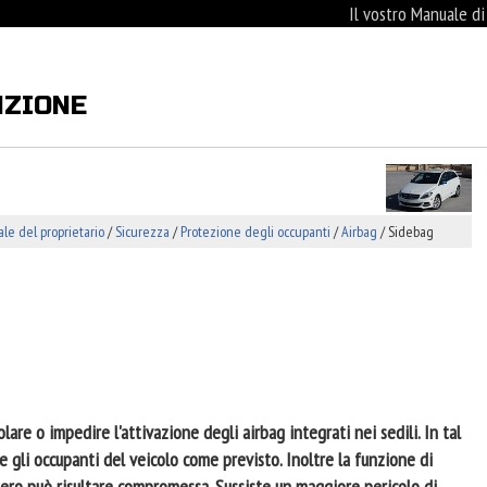
Il vostro Manuale d
NZIONE
e del proprietario
/
Sicurezza
/
Protezione degli occupanti
/
Airbag
/ Sidebag
are o impedire l'attivazione degli airbag integrati nei sedili. In tal
e gli occupanti del veicolo come previsto. Inoltre la funzione di
gero può risultare compromessa. Sussiste un maggiore pericolo di