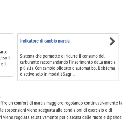
Indicatore di cambio marcia
marce
Sistema che permette di ridurre il consumo del
erso il
carburante raccomandando l'inserimento della marcia
e il
più alta. Con cambio pilotato o automatico, il sistema
è attivo solo in modalit&agr ...
L
fre un comfort di marcia maggiore regolando continuativamente la
lle sospensioni viene adeguata alle condizioni di esercizio e di
ori viene regolata selettivamente per ciascuna delle ruote e dipende