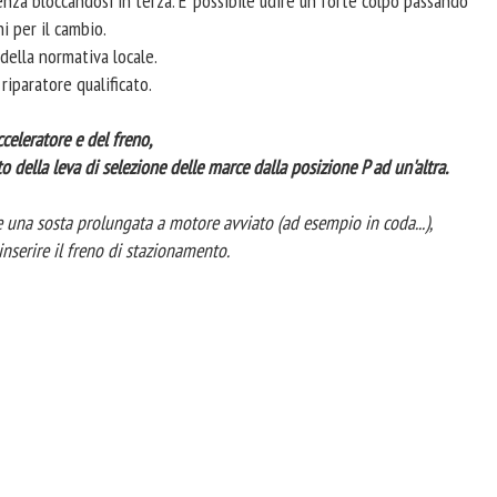
nza bloccandosi in terza. E' possibile udire un forte colpo passando
i per il cambio.
 della normativa locale.
riparatore qualificato.
eleratore e del freno,
o della leva di selezione delle marce dalla posizione P ad un'altra.
e una sosta prolungata a motore avviato (ad esempio in coda...),
inserire il freno di stazionamento.