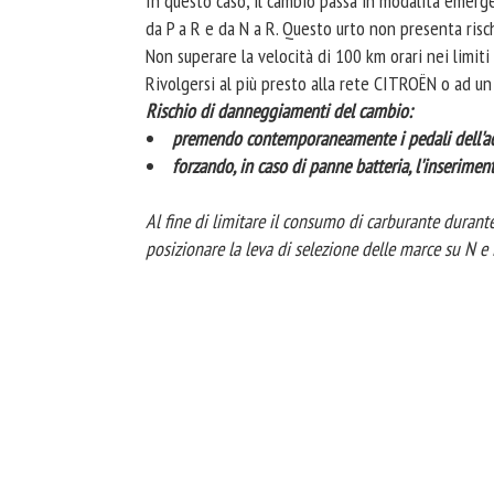
In questo caso, il cambio passa in modalità emerge
da P a R e da N a R. Questo urto non presenta risch
Non superare la velocità di 100 km orari nei limiti
Rivolgersi al più presto alla rete CITROËN o ad un 
Rischio di danneggiamenti del cambio:
premendo contemporaneamente i pedali dell'acc
forzando, in caso di panne batteria, l'inseriment
Al fine di limitare il consumo di carburante durant
posizionare la leva di selezione delle marce su N e 