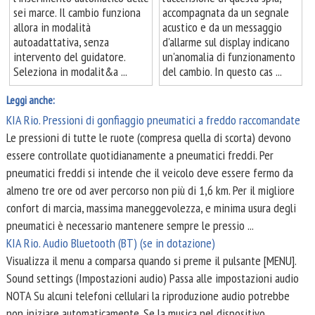
sei marce. Il cambio funziona
accompagnata da un segnale
allora in modalità
acustico e da un messaggio
autoadattativa, senza
d'allarme sul display indicano
intervento del guidatore.
un'anomalia di funzionamento
Seleziona in modalit&a ...
del cambio. In questo cas ...
Leggi anche:
KIA Rio. Pressioni di gonfiaggio pneumatici a freddo raccomandate
Le pressioni di tutte le ruote (compresa quella di scorta) devono
essere controllate quotidianamente a pneumatici freddi. Per
pneumatici freddi si intende che il veicolo deve essere fermo da
almeno tre ore od aver percorso non più di 1,6 km. Per il migliore
confort di marcia, massima maneggevolezza, e minima usura degli
pneumatici è necessario mantenere sempre le pressio ...
KIA Rio. Audio Bluetooth (BT) (se in dotazione)
Visualizza il menu a comparsa quando si preme il pulsante [MENU].
Sound settings (Impostazioni audio) Passa alle impostazioni audio
NOTA Su alcuni telefoni cellulari la riproduzione audio potrebbe
non iniziare automaticamente. Se la musica nel dispositivo