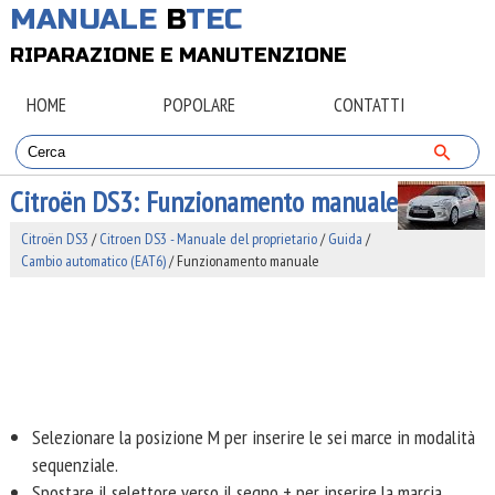
MANUALE
B
TEC
RIPARAZIONE E MANUTENZIONE
HOME
POPOLARE
CONTATTI
Citroën DS3: Funzionamento manuale
Citroën DS3
/
Citroen DS3 - Manuale del proprietario
/
Guida
/
Cambio automatico (EAT6)
/ Funzionamento manuale
Selezionare la posizione M per inserire le sei marce in modalità
sequenziale.
Spostare il selettore verso il segno + per inserire la marcia