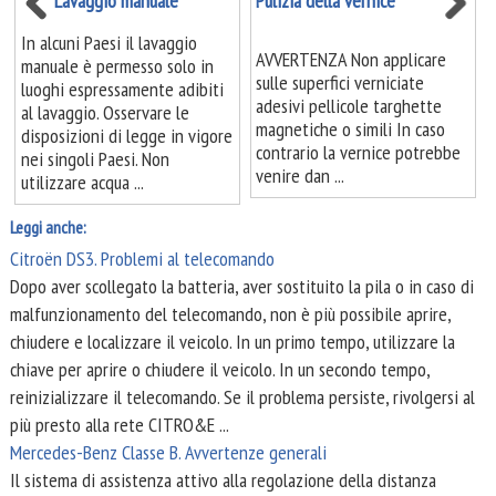
Lavaggio manuale
Pulizia della vernice
In alcuni Paesi il lavaggio
AVVERTENZA Non applicare
manuale è permesso solo in
sulle superfici verniciate
luoghi espressamente adibiti
adesivi pellicole targhette
al lavaggio. Osservare le
magnetiche o simili In caso
disposizioni di legge in vigore
contrario la vernice potrebbe
nei singoli Paesi. Non
venire dan ...
utilizzare acqua ...
Leggi anche:
Citroën DS3. Problemi al telecomando
Dopo aver scollegato la batteria, aver sostituito la pila o in caso di
malfunzionamento del telecomando, non è più possibile aprire,
chiudere e localizzare il veicolo. In un primo tempo, utilizzare la
chiave per aprire o chiudere il veicolo. In un secondo tempo,
reinizializzare il telecomando. Se il problema persiste, rivolgersi al
più presto alla rete CITRO&E ...
Mercedes-Benz Classe B. Avvertenze generali
Il sistema di assistenza attivo alla regolazione della distanza