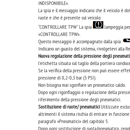
INDISPONIBILE».
La spia e il messaggio indicano che il veicolo è do
ruote e che è presente sul veicolo.
“CONTROLLARE TPW” La spia
lampeggia per 
«CONTROLLARE TPW».
Questo messaggio è accompagnato dalla spia
Indicano un guasto del sistema, rivolgetevi alla R
Nuova regolazione della pressione degli pneumati
l’etichetta situata sul taglio della portiera conduc
Se la verifica della pressione non può essere eff
pressione di 0,2-0,3 bar (3 PSI).
Non bisogna mai sgonfiare un pneumatico caldo.
Dopo ogni rigonfiaggio o regolazione della pressio
riferimento della pressione degli pneumatici.
Sostituzione di ruote/ pneumatici
Utilizzate escl
altrimenti il sistema rischia di entrare in funzion
paragrafo «Pneumatici» del capitolo 5.
Dopo ogni sostituzione di ruota/pneumatico, regola