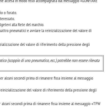
ne accesa in modo fisso accompagnata dal messaggio «GONFIARE
io o forato.
nteressato.
olgetevi alla Rete del marchio.
attro pneumatici e avviare la reinizializzazione del valore di
zializzazione del valore di riferimento della pressione degli
tico (scoppio di uno pneumatico, ecc.) potrebbe non essere rilevata
r alcuni secondi prima di rimanere fissa insieme al messaggio
 reinizializzazione del valore di riferimento della pressione degli
 alcuni secondi prima di rimanere fissa insieme al messaggio «TPW