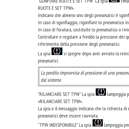
“GONFIARE RUOTE E SET TPW” La spia
rima
RUOTE E SET TPW».
Indicano che almeno uno degli pneumatici è sgonf
In caso di sgonfiaggio, rigonfiate lo pneumatico i
In caso di foratura, sostituite lo pneumatico o riv
Controllare e regolare a freddo la pressione dei qu
riferimento della pressione degli pneumatici.
La spia
si spegne dopo aver avviato la reini
pneumatici.
La perdita improvvisa di pressione di uno pneuma
dal sistema
“RILANCIARE SET TPW” La spia
lampeggia pe
«RILANCIARE SET TPW».
La spia e il messaggio indicano che la richiesta di
pneumatici deve essere riavviata.
“TPW INDISPONIBILE” La spia
lampeggia per